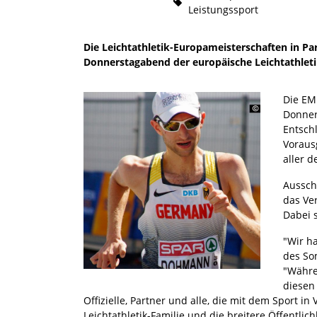
Leistungssport
Die Leichtathletik-Europameisterschaften in Par
Donnerstagabend der europäische Leichtathlet
Die EM 
Donner
Entsch
Voraus
aller 
Aussch
das Ve
Dabei 
"Wir h
des So
"Währe
diesen 
Offizielle, Partner und alle, die mit dem Sport 
Leichtathletik-Familie und die breitere Öffentlichk