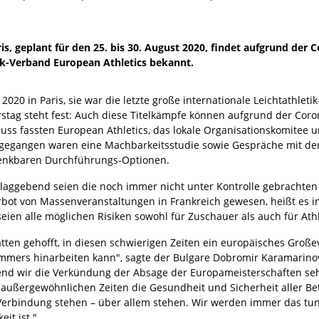
is, geplant für den 25. bis 30. August 2020, findet aufgrund der
ik-Verband European Athletics bekannt.
2020 in Paris, sie war die letzte große internationale Leichtathleti
stag steht fest: Auch diese Titelkämpfe können aufgrund der Coro
luss fassten European Athletics, das lokale Organisationskomitee
gegangen waren eine Machbarkeitsstudie sowie Gespräche mit de
denkbaren Durchführungs-Optionen.
laggebend seien die noch immer nicht unter Kontrolle gebrachte
rbot von Massenveranstaltungen in Frankreich gewesen, heißt es in
seien alle möglichen Risiken sowohl für Zuschauer als auch für At
atten gehofft, in diesen schwierigen Zeiten ein europäisches Gro
mmers hinarbeiten kann", sagte der Bulgare Dobromir Karamarinov,
nd wir die Verkündung der Absage der Europameisterschaften seh
außergewöhnlichen Zeiten die Gesundheit und Sicherheit aller Betei
in Verbindung stehen – über allem stehen. Wir werden immer das tu
eit ist."