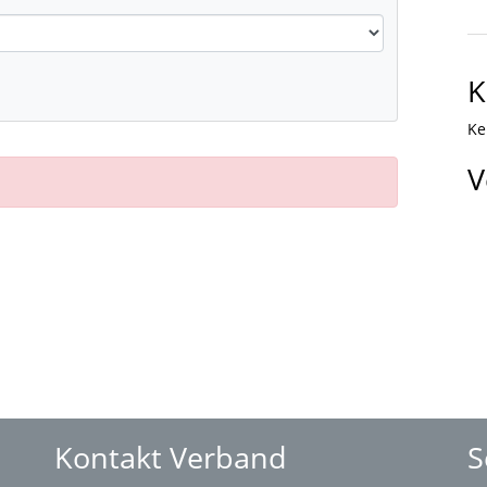
K
Ke
V
Kontakt Verband
S