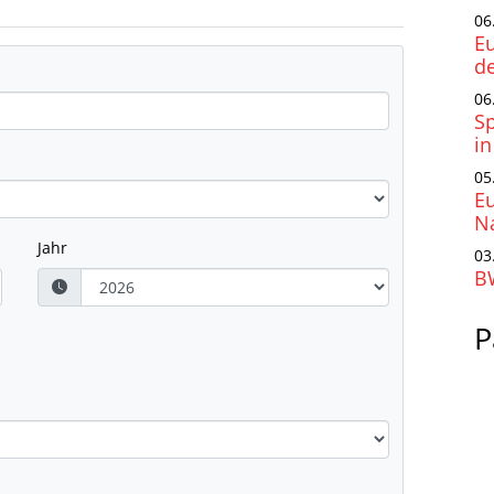
06
Eu
d
06
S
i
05
E
Na
Jahr
03
B
P