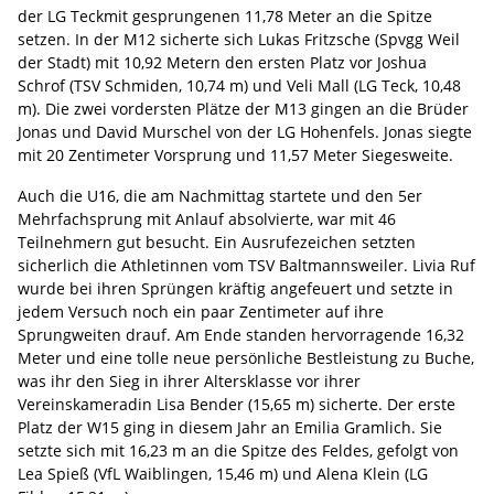
der LG Teckmit gesprungenen 11,78 Meter an die Spitze
setzen. In der M12 sicherte sich Lukas Fritzsche (Spvgg Weil
der Stadt) mit 10,92 Metern den ersten Platz vor Joshua
Schrof (TSV Schmiden, 10,74 m) und Veli Mall (LG Teck, 10,48
m). Die zwei vordersten Plätze der M13 gingen an die Brüder
Jonas und David Murschel von der LG Hohenfels. Jonas siegte
mit 20 Zentimeter Vorsprung und 11,57 Meter Siegesweite.
Auch die U16, die am Nachmittag startete und den 5er
Mehrfachsprung mit Anlauf absolvierte, war mit 46
Teilnehmern gut besucht. Ein Ausrufezeichen setzten
sicherlich die Athletinnen vom TSV Baltmannsweiler. Livia Ruf
wurde bei ihren Sprüngen kräftig angefeuert und setzte in
jedem Versuch noch ein paar Zentimeter auf ihre
Sprungweiten drauf. Am Ende standen hervorragende 16,32
Meter und eine tolle neue persönliche Bestleistung zu Buche,
was ihr den Sieg in ihrer Altersklasse vor ihrer
Vereinskameradin Lisa Bender (15,65 m) sicherte. Der erste
Platz der W15 ging in diesem Jahr an Emilia Gramlich. Sie
setzte sich mit 16,23 m an die Spitze des Feldes, gefolgt von
Lea Spieß (VfL Waiblingen, 15,46 m) und Alena Klein (LG