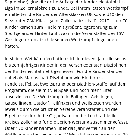
September) ging die dritte Auflage der Kinderleichtathletik-
Liga im Zollernalbkreis zu Ende. Bei ihrem letzten Wettkampf
ermittelten die Kinder der Altersklassen U8 sowie U10 den
Sieger der ZAK-Kila-Liga im Zollernalbkreis für 2017. Über 70
Kinder kamen zum Finale mit großer Siegerehrung zum
Sportgeländer Hinter Lauh, wohin die Veranstalter des TSV
Geislingen zum abschließenden Wettkampf eingeladen
hatten.
In sieben Wettkämpfen hatten sich in diesem Jahr die sechs-
bis zehnjährigen Kinder in den verschiedensten Disziplinen
der Kinderleichtathletik gemessen. Für die Kinder standen
dabei als Mannschaft Disziplinen wie Hindernis-
Pendelstaffel, Stabweitsprung oder Biathlon-Staffel auf dem
Programm, die sie mit viel Spaß und noch mehr Eifer
absolvierten. Die Wettkämpfe in Balingen, Geislingen,
Gauselfingen, Ostdorf, Tailfingen und Weilstetten wurden
jeweils durch die örtlichen Vereine veranstaltet und die
Ergebnisse durch die Organisatoren des Leichtathletik-
Kreises Zollernalb für die Serien-Wertung zusammengefasst.
Über 170 Kinder nahmen über das Jahr verteilt an den
Wettkämpfen teil, wobei der TV Weilstetten mit insgesamt 39