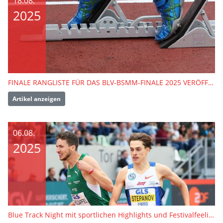
18.08.
2025
FINALE RANGLISTE FÜR DAS BLV-BSMM-FINALE 2025 VERÖFFENTLICHT
Artikel anzeigen
06.08.
2025
Blue Track Night mit sportlichen Highlights und Festivalfeeling