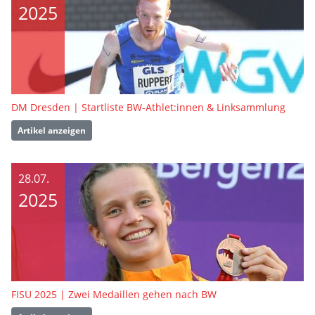
2025
DM Dresden | Startliste BW-Athlet:innen & Linksammlung
Artikel anzeigen
28.07.
2025
FISU 2025 | Zwei Medaillen gehen nach BW